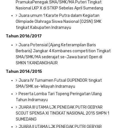
PramukaPenegak SMA/SMK/MA Puteri Tingkat
Nasional LKP X di STKIP Sebelas April Sumedang
Juara umum 1 Karate Putra dalam Kegiatan
Olimpiade Olahraga Siswa Nasional (O2SN) SMK
tingkat Kabupaten Indramayu
Tahun 2016/2017
Juara Potensial (Ajang Keterampilan Baris
Berbaris) Jangkar 4 Kombanes competition Tingkat
SMA/SMK/MA sederajat se-Jawa barat Open di
SMKN 1 KANDANGHAUR
Tahun 2014/2015
Juara IV Turnamen Futsal GUPENDOR tingkat
SMA/SMK se-Wilayah Indramayu
Peserta Lomba Tari Topeng Peringatan Ulang
Tahun Indramayu
JUARA III UTAMA LJK PENEGAK PUTRI GEBYAR
SCOUT SPENSA XI TINGKAT NASIONAL 2015 SMPN 1
SUMEDANG
JUARA II UTAMA LJK PENEGAK PUTRI GEBYAR