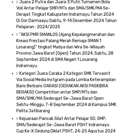
Juara 2 Putra dan Juara 3 Putri Turnamen Bola
Voli Antar Pelajar SMP/MTs dan SMA/SMK/MA Se-
Derajat Tingkat Kabupaten Indramayu Tahun 2024
Di Gor Darmaayu Sabtu, 9-14 Desember 2024 Tahun
Pelajaran : 2024/2025
"AKSI PMR SMANLOS (Ajang Kepalangmerahan dan
Kreasi Prestasi Palang Merah Remaja SMAN 1
Losarang)" tingkat Madya dan Wira Se-Wilayah
Provinsi Jawa Barat (Open) Tahun 2024, Sabtu, 28
September 2024 di SMA Negeri 1 Losarang
Indramayu.
Kategori Juara Caraka 2 Kategori SMK Tervaorit
Via Sosial Media Instgram pada Lomba Keterampilan
Baris Berbaris GARASI (GERAKAN AKSI PASKIBRA
BERAKSI) Competition antar SMP/MTs dan
SMA/SMK/MA Sederajat Se-Jawa Barat Open
Sebtu-Minggu, 7-8 September 2024 di Kampus SMK
Pelita Jatibarang
Kejuaraan Pancak Silat Antar Pelajar SD, SMP,
SMA/Sederajat Se-Jawa Barat PSHT Indramayu
Cup Ke-X Gedung Diklat PSHT, 24-25 Agustus 2024