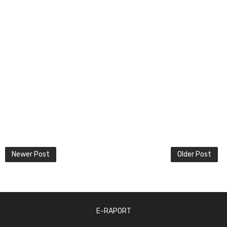
Newer Post
Older Post
E-RAPORT