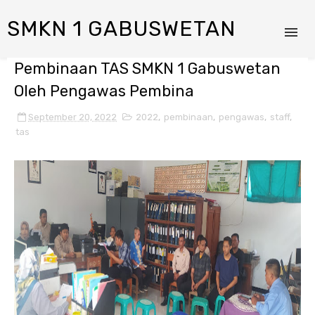
SMKN 1 GABUSWETAN
Pembinaan TAS SMKN 1 Gabuswetan
Oleh Pengawas Pembina
September 20, 2022
2022
,
pembinaan
,
pengawas
,
staff
,
tas