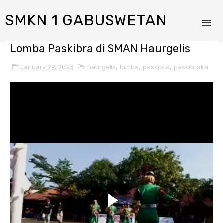
SMKN 1 GABUSWETAN
Lomba Paskibra di SMAN Haurgelis
January 29, 2023
haurgelis
,
lomba
,
paskibra
,
paskibraka