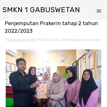
SMKN 1 GABUSWETAN
Penjemputan Prakerin tahap 2 tahun
2022/2023
January 03, 2023
2022
,
2023
,
penjemputan
,
pkl
,
prakerin