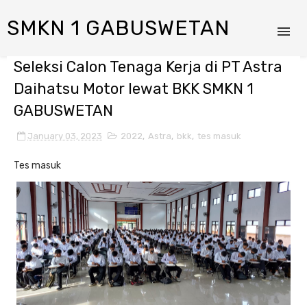
SMKN 1 GABUSWETAN
Seleksi Calon Tenaga Kerja di PT Astra
Daihatsu Motor lewat BKK SMKN 1
GABUSWETAN
January 03, 2023
2022
,
Astra
,
bkk
,
tes masuk
Tes masuk