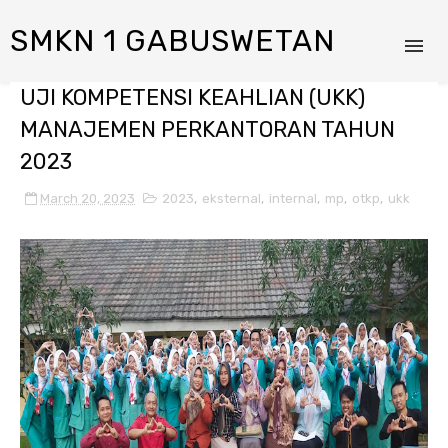
SMKN 1 GABUSWETAN
UJI KOMPETENSI KEAHLIAN (UKK)
MANAJEMEN PERKANTORAN TAHUN
2023
March 20, 2023
2023
,
eksternal
,
internal
,
mp
,
otkp
,
ukk