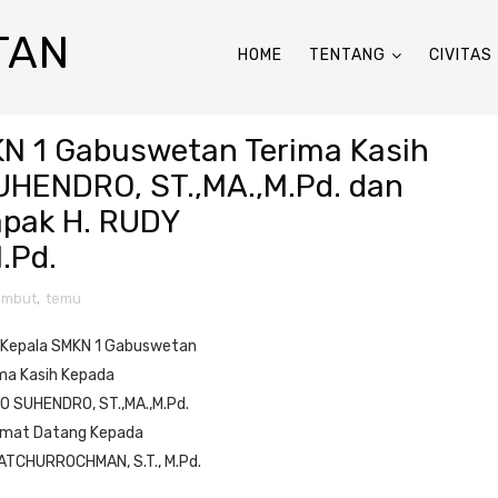
TAN
HOME
TENTANG
CIVITAS
N 1 Gabuswetan Terima Kasih
HENDRO, ST.,MA.,M.Pd. dan
apak H. RUDY
.Pd.
ambut
,
temu
Kepala
SMKN 1 Gabuswetan
ma Kasih Kepada
 SUHENDRO, ST.,MA.,M.Pd.
amat Datang Kepada
ATCHURROCHMAN, S.T., M.Pd.