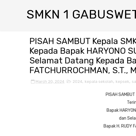
SMKN 1 GABUSWE
PISAH SAMBUT Kepala SMK
Kepada Bapak HARYONO SU
Selamat Datang Kepada B
FATCHURROCHMAN, S.T., M
March 20, 2024
2024
,
kepala sekolah
,
kepsek
,
s
PISAH SAMBUT 
Teri
Bapak HARYONO
dan Sel
Bapak H. RUDY F