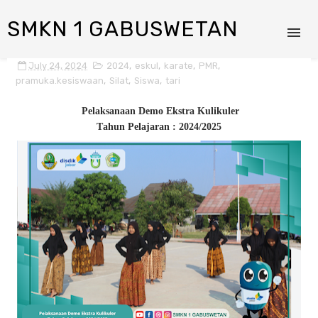
SMKN 1 GABUSWETAN
July 24, 2024
2024
,
eskul
,
karate
,
PMR
,
pramuka.kesiswaan
,
Silat
,
Siswa
,
tari
Pelaksanaan Demo Ekstra Kulikuler
Tahun Pelajaran : 2024/2025