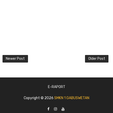
Newer Post
Older Post
E-RAPORT
Copyright ©
2026
SMKN 1 GABUSWETAN