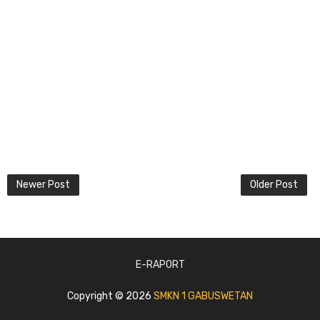
Newer Post
Older Post
E-RAPORT
Copyright ©
2026
SMKN 1 GABUSWETAN