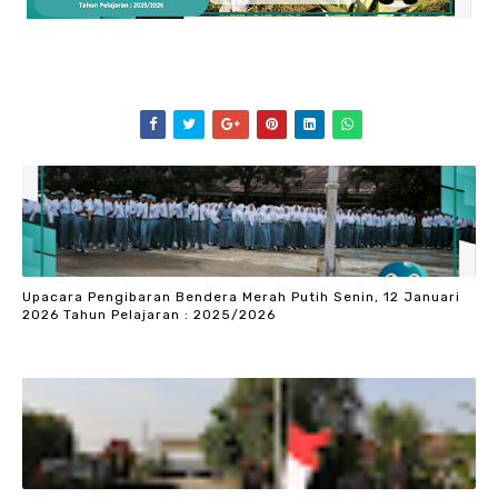
Upacara Pengibaran Bendera Merah Putih Senin, 12 Januari
2026 Tahun Pelajaran : 2025/2026