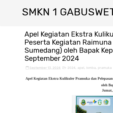
SMKN 1 GABUSWE
Apel Kegiatan Ekstra Kuli
Peserta Kegiatan Raimuna
Sumedang) oleh Bapak Kep
September 2024
September 13, 2024
2024
,
apel
,
lomba
,
pramuka
Apel Kegiatan Ekstra Kulikuler Pramuka dan Pelepasa
oleh B
Jumat,