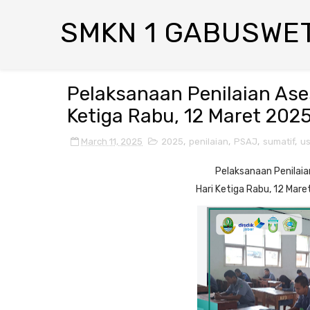
SMKN 1 GABUSWE
Pelaksanaan Penilaian Ase
Ketiga Rabu, 12 Maret 202
March 11, 2025
2025
,
penilaian
,
PSAJ
,
sumatif
,
u
Pelaksanaan Penilai
Hari Ketiga Rabu, 12 Mar