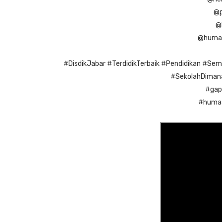
@p
@
@huma
#DisdikJabar
#TerdidikTerbaik
#Pendidikan
#Semu
#SekolahDima
#gap
#huma