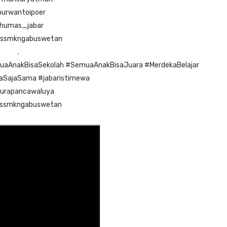
urwantoipoer
humas_jabar
ssmkngabuswetan
.
aAnakBisaSekolah
#SemuaAnakBisaJuara
#MerdekaBelajar
naSajaSama
#jabaristimewa
urapancawaluya
ssmkngabuswetan