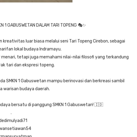
MKN 1 GABUSWETAN DALAM TARI TOPENG 🎭✨
reativitas luar biasa melalui seni Tari Topeng Cirebon, sebagai
earifan lokal budaya Indramayu.
ar menari, tetapi juga memahami nilai-nilai filosofi yang terkandung
ak tari dan ekspresi topeng.
muda SMKN 1 Gabuswetan mampu berinovasi dan berkreasi sambil
a warisan budaya daerah.
n budaya bersatu di panggung SMKN 1 Gabuswetan! 🇮🇩
.
edimulyadi71
wansetiawan54
rmansuryatman