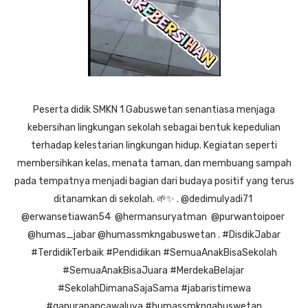
Peserta didik SMKN 1 Gabuswetan senantiasa menjaga
kebersihan lingkungan sekolah sebagai bentuk kepedulian
terhadap kelestarian lingkungan hidup. Kegiatan seperti
membersihkan kelas, menata taman, dan membuang sampah
pada tempatnya menjadi bagian dari budaya positif yang terus
ditanamkan di sekolah. 🌱✨ . @dedimulyadi71
@erwansetiawan54 @hermansuryatman @purwantoipoer
@humas_jabar @humassmkngabuswetan . #DisdikJabar
#TerdidikTerbaik #Pendidikan #SemuaAnakBisaSekolah
#SemuaAnakBisaJuara #MerdekaBelajar
#SekolahDimanaSajaSama #jabaristimewa
#gapurapancawaluya #humassmkngabuswetan